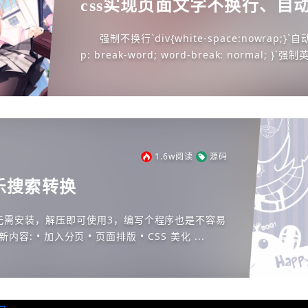
css实现页面文字不换行、自
行
强制不换行`div{white-space:nowrap;}`自动
p: break-word; word-break: normal; }`强
1.6w
阅读
源码
乐搜索转换
无需安装，解压即可使用3，编写个程序也是不容易
的，4，2015-05-03 更新内容: • 加入分页 • 页面排版 • CSS 美化 ...