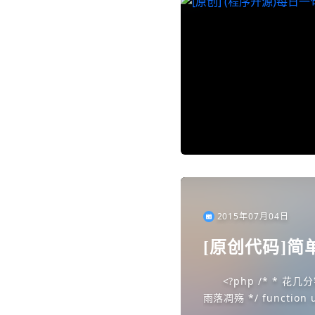
2015年07月04日
[原创代码]简
<?php /* * 花几分钟写的ubb转换html标签实例 * POWERED BY