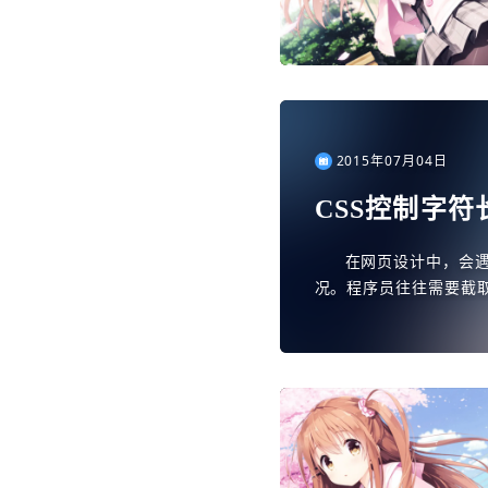
2015年07月04日
CSS控制字
在网页设计中，会
况。程序员往往需要截
种直接采用CSS的代码
截取的...