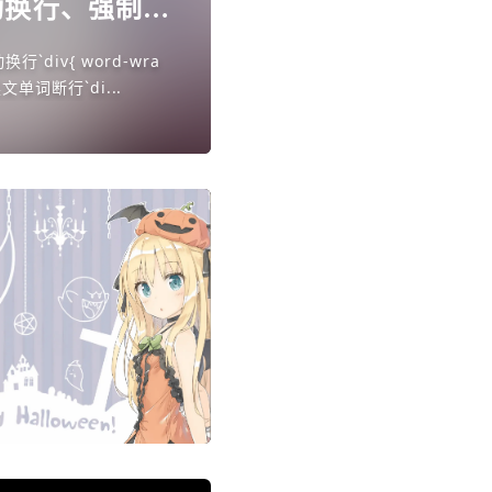
动换行、强制换
换行`div{ word-wra
制英文单词断行`di...