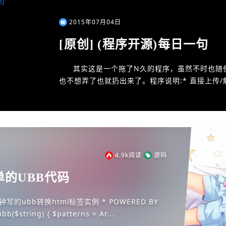
2015年07月04日
[原创] (程序开源)每日一句
其实这是一个拖了N久的程序，虽然不时也随
也不想弄了也就扔出来了。程序说明:* 直接上传/解
装～～～～～～ * <strong>空间需要支...
4.9k
阅读
源码
单的UBB代码
雨落凋殇 */ function ubb($string) { $patterns = Ar...