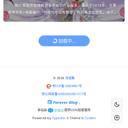
简介本程序是随机语录系统的升级版本，编码于2016年，主要
使用手机+电脑编码，已经几年没有整理，代码格式比较乱。由于对
功能的扩展与维护不便，暂时放弃该版本的升级与维护，后续可能使
用框架开发新的版...
加载中…
© 2026
浅语集
黔ICP备16009961号
贵公网安备52050202001317号
本站由
提供CDN加速服务
Powered by
Typecho
※ Theme is
Cuteen