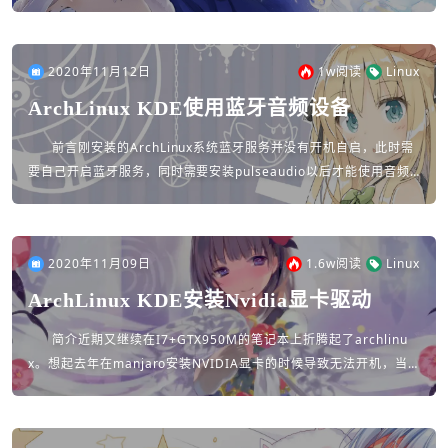
行，程序运行一段时间后会停止。为了解决这个问题，于是自己...
2020年11月12日
1w
阅读
Linux
ArchLinux KDE使用蓝牙音频设备
前言刚安装的ArchLinux系统蓝牙服务并没有开机自启，此时需
要自己开启蓝牙服务，同时需要安装pulseaudio以后才能使用音频
设备，若遇到其他问题请点击文章底部arch-wiki超链接查阅...
2020年11月09日
1.6w
阅读
Linux
ArchLinux KDE安装Nvidia显卡驱动
简介近期又继续在I7+GTX950M的笔记本上折腾起了archlinu
x。想起去年在manjaro安装NVIDIA显卡的时候导致无法开机，当
时驱动是在NVIDIA官网下载的，可能方法不对。近期又...