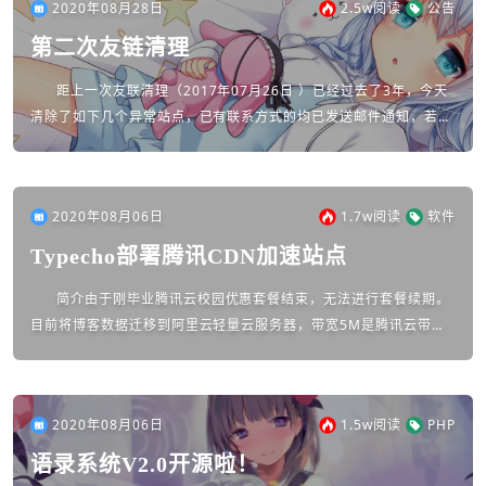
2020年08月28日
2.5w
阅读
公告
第二次友链清理
距上一次友联清理（2017年07月26日 ）已经过去了3年，今天
清除了如下几个异常站点，已有联系方式的均已发送邮件通知，若你
的站点已改变域名，请及时与本站联系。站名域名原因备注小鱼CCw
ww.q...
2020年08月06日
1.7w
阅读
软件
Typecho部署腾讯CDN加速站点
简介由于刚毕业腾讯云校园优惠套餐结束，无法进行套餐续期。
目前将博客数据迁移到阿里云轻量云服务器，带宽5M是腾讯云带宽
的5倍。以前也开过CDN但由于各种原因关闭了。近期迁移数据时考
虑到腾讯云给的是...
2020年08月06日
1.5w
阅读
PHP
语录系统V2.0开源啦！