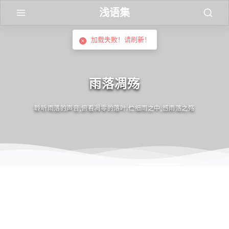
浅语集
加载失败！请刷新！
雨落凋殇
聆听雨落的声音,俯看凋零的落叶.伫细雨之中,感雨落之殇