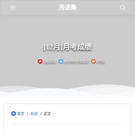
浅语集
[12月]月考成绩
2.6k阅读
2016年01月02日
0评论
首页
/
杂谈
/
正文