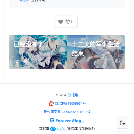
赞
0
已经没有了
十二天的军训生活
结束
« 上一篇
下一篇 »
© 2026
浅语集
黔ICP备16009961号
贵公网安备52050202001317号
本站由
提供CDN加速服务