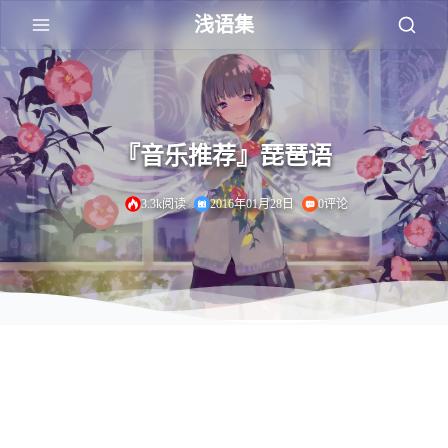
浅语集
『音乐推荐』琵琶语
3.3k阅读
2016年01月28日
0评论