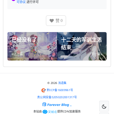
可协议
进行许可
赞
0
已经没有了
十二天的军训生活
结束
« 上一篇
下一篇 »
© 2026
浅语集
黔ICP备16009961号
贵公网安备52050202001317号
本站由
提供CDN加速服务