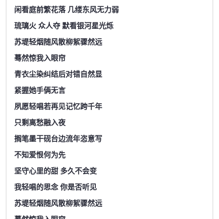
闲看庭前繁花落 几缕东风无力弱
琉璃火 众人夺 默看银河星光烁
苏堤轻烟随风散柳絮骤然远
蓦然惊我入眼帘
青衣尘染纠结后对错自然显
紧握她手俩无言
夙愿轻唱若再见记忆跨千年
只剩离愁融入夜
搁笔墨干砚台边流年恣意写
不知爱恨何为先
坚守心里的甜 多久不会变
我轻唱的思念 你是否听见
苏堤轻烟随风散柳絮骤然远