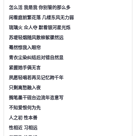
怎么活 我是我 你别管的那么多
闲看庭前繁花落 几缕东风无力弱
琉璃火 众人夺 默看银河星光烁
苏堤轻烟随风散柳絮骤然远
蓦然惊我入眼帘
青衣尘染纠结后对错自然显
紧握她手俩无言
夙愿轻唱若再见记忆跨千年
只剩离愁融入夜
搁笔墨干砚台边流年恣意写
不知爱恨何为先
人之初 性本善
性相近 习相远