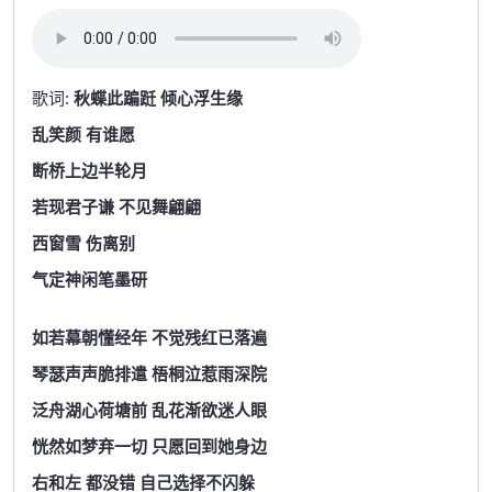
歌词:
秋蝶此蹁跹 倾心浮生缘
乱笑颜 有谁愿
断桥上边半轮月
若现君子谦 不见舞翩翩
西窗雪 伤离别
气定神闲笔墨研
如若幕朝懂经年 不觉残红已落遍
琴瑟声声脆排遣 梧桐泣惹雨深院
泛舟湖心荷塘前 乱花渐欲迷人眼
恍然如梦弃一切 只愿回到她身边
右和左 都没错 自己选择不闪躲