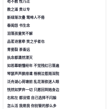
苟不教 性乃迁
教之道 贵以专
新绿渐次叠 莺啼人不倦
春闺怨 书生念
泪落孩童笑不解
品茗诗意牵 笑之乎者也
青瓷裂 茶香远
执念都潇然湮灭
如若幕朝懂经年 不觉残红已落遍
琴瑟声声脆排遣 梧桐泣惹雨深院
泛舟湖心荷塘前 乱花渐欲迷人眼
恍然如梦弃一切 只愿回到她身边
右和左 都没错 自己选择不闪躲
怎么活 我是我 你别管的那么多