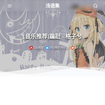
浅语集
[音乐推荐]蹁跹 - 格子兮
3.2k阅读
2015年07月05日
0评论