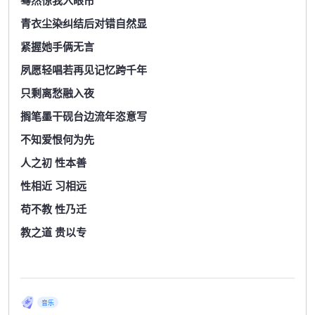
蓦然惊我入眼帘
青衣尘染纠结后对错自然显
紧握她手俩无言
夙愿轻唱若再见记忆跨千年
只剩离愁融入夜
搁笔墨干砚台边流年恣意写
不知爱恨何为先
人之初 性本善
性相近 习相远
苟不教 性乃迁
教之道 贵以专
音乐