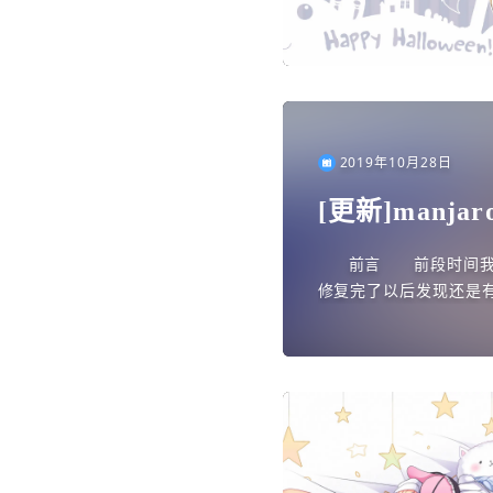
2019年10月28日
[更新]manja
前言 前段时间我又
修复完了以后发现还是
受，于是换了各种桌面版的m