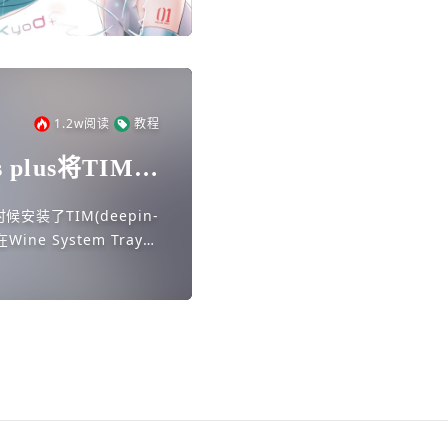
1.2w
阅读
教程
s plus将TIM图
安装了TIM(deepin-
ne System Tray托