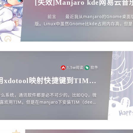
[失效]Manjaro kde网易
文
前言 最近我从manjaro的Gnome桌面
版。Linux中虽然Gnome比kde占用内存高，但
桌面版的Linux。但是最...
1.5w
阅读
软件
利用xdotool映射快捷键到TIM提
么系统，通讯软件都是必不可少的。比如QQ，微
用TIM。但是在manjaro下安装TIM（deepi