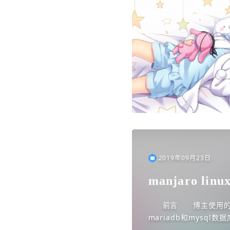
2019年09月23日
manjaro l
前言 博主使用的是m
mariadb和mysql
ql官网下载tar...