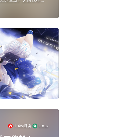
，emmmmm好伤心
1.4w
阅读
Linux