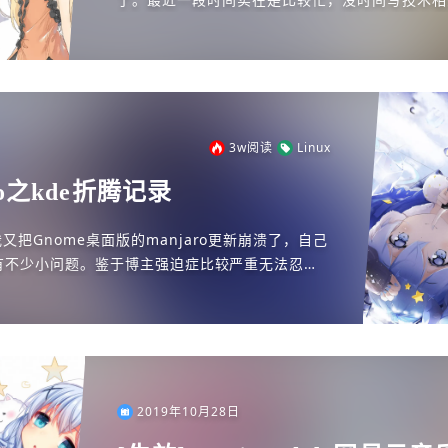
草稿中没有写完的文章不知道什么时候被我弄没了
啊...
3w
阅读
Linux
ro之kde折腾记录
把Gnome桌面版的manjaro更新崩溃了，自己
有不少小问题。鉴于博主强迫症比较严重无法忍
anjaro最终...
2019年10月28日