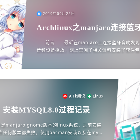
2019年09月25日
Archlinux之manjaro连
使用
前言 最近在manjaro上连接蓝牙音响发
音频设备播放，网上查阅了相关资料安装了软件包
决方案安装软件包(额外注意pulseaudi...
9.1k
阅读
Linux
inux 安装MYSQL8.0过程记录
anjaro gnome版本的linux系统，之前安装
数据库任何版本都失败。使用pacman安装以及在mys