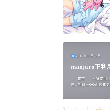
2019年09月28日
manjaro下
取消息和截图
前言 不管使用什
信，相对于QQ而言我更喜欢
n.com.qq.office）...