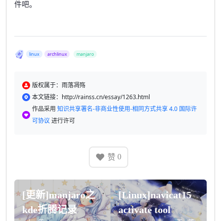
件吧。
linux
archlinux
manjaro
版权属于：雨落凋殇
本文链接：http://rainss.cn/essay/1263.html
作品采用
知识共享署名-非商业性使用-相同方式共享 4.0 国际许
可协议
进行许可
赞
0
[更新]manjaro之
[Linux]navicat15
kde折腾记录
activate tool