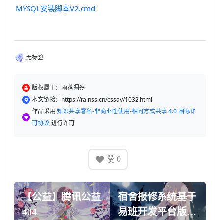
MYSQL安装脚本V2.cmd
无标签
版权属于：雨落凋殇
本文链接：https://rainss.cn/essay/1032.html
作品采用
知识共享署名-非商业性使用-相同方式共享 4.0 国际许
可协议
进行许可
赞
0
【公益】腾讯公益
宿舍报修系统基于
404
易班开发平台版本