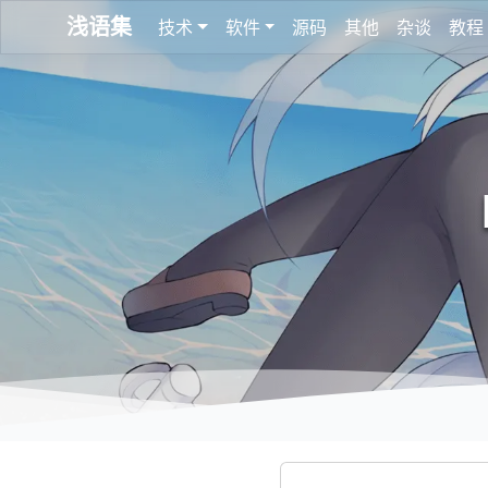
浅语集
技术
软件
源码
其他
杂谈
教程