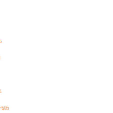
市
间
浅
他版)