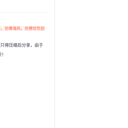
流，仿佛海风，仿佛忧伤划
，只得压缩后分享，由于
听！