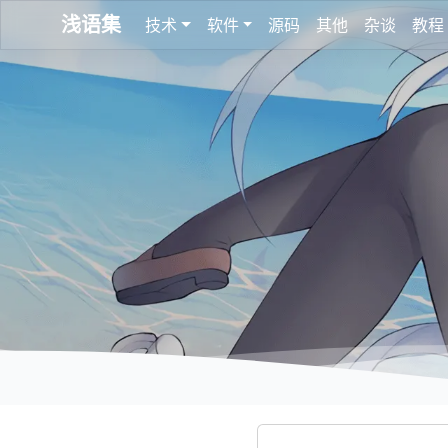
浅语集
技术
软件
源码
其他
杂谈
教程