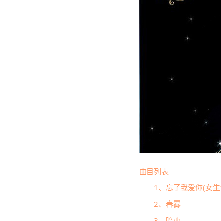
曲目列表
1、忘了我爱你(女生
2、春雾
3、暗恋