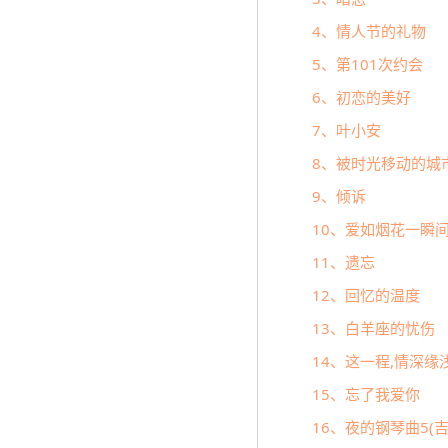
4、情人节的礼物
5、第101次约会
6、初恋的美好
7、叶小安
8、被时光移动的城
9、倾诉
10、爱如烟花一瞬
11、遗忘
12、回忆的温度
13、白羊座的忧伤
14、这一程,情深缘
15、忘了我爱你
16、夜的钢琴曲5(吉