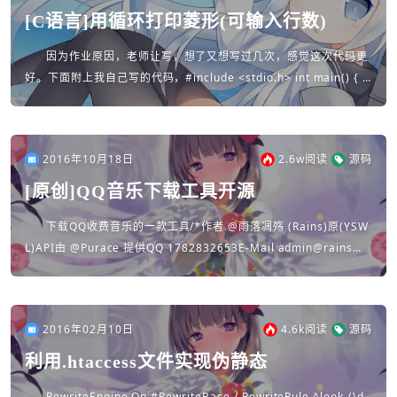
[C语言]用循环打印菱形(可输入行数)
因为作业原因，老师让写，想了又想写过几次，感觉这次代码更
好。下面附上我自己写的代码，#include <stdio.h> int main() { i
nt i,j,k,n,...
2016年10月18日
2.6w
阅读
源码
[原创]QQ音乐下载工具开源
下载QQ收费音乐的一款工具/*作者 @雨落凋殇 (Rains)原(YSW
L)API由 @Purace 提供QQ 1782832653E-Mail admin@rains
s....
2016年02月10日
4.6k
阅读
源码
利用.htaccess文件实现伪静态
RewriteEngine On #RewriteBase / RewriteRule ^look-(\d