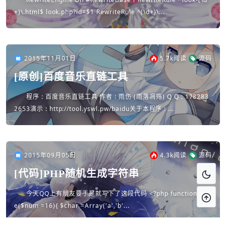
+)\.html$ look.php?id=$1 RewriteRule ^(\d+)\...
2015年11月01日
5.7k
阅读
源码
[原创]百度音乐直链工具
程序 : 百度音乐直链工具 作者 : 雨伤 (雨落凋殇) Q Q : 178283
2653演示 : http://tool.yswl.pw/baidu关于本程序 : ...
2015年09月05日
4.3k
阅读
源码
[代码]PHP随机生成字符串
今天QQ上有朋友要于是就写下了这段代码 <?php function cod
e($num =16){ $char =Array('a','b'...