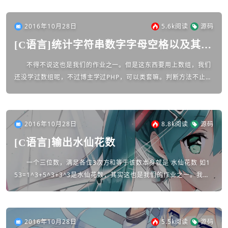
可能不规范)...
2016年10月28日
5.6k
阅读
源码
[C语言]统计字符串数字字母空格以及其他
字符的个数
不得不说这也是我们的作业之一。但是这东西要用上数组，我们
还没学过数组呢，不过博主学过PHP，可以类套嘛。判断方法不止一
种，可以用ASCII码来判断，博主比较懒，直接调用函数。(博客原因
缩进难免会...
2016年10月28日
8.8k
阅读
源码
[C语言]输出水仙花数
一个三位数，满足各位3次方和等于该数本身就是 水仙花数 如1
53=1^3+5^3+3^3是水仙花数，其实这也是我们的作业之一。我使
用的拆数字的方法为循环依次拆最后一位。P.S.由于博客原因缩进...
2016年10月28日
5.5k
阅读
源码