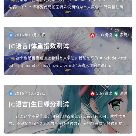
法表(一) * 本博客源代码如无特殊说明均为本人原创 * 转载请注明出
处及网址 *...
2016年10月28日
5.3k
阅读
源码
[C语言]体重指数测试
这个也是百度知道上看到有人求助，我帮忙写的 #include <stdi
o.h> int main() { float h,w,t; printf("请输入你的身高(m...
2016年10月28日
5.6k
阅读
源码
[C语言]生日缘分测试
这回这个不是作业，闲的无聊百度知道上看到有人问，就帮忙写
的。原理就是输入2个人的生日(各6位数)，分别拆开数字各位相加，
如果大于9则继续拆数字相加直到结果为一个个位数。(博客原因缩进