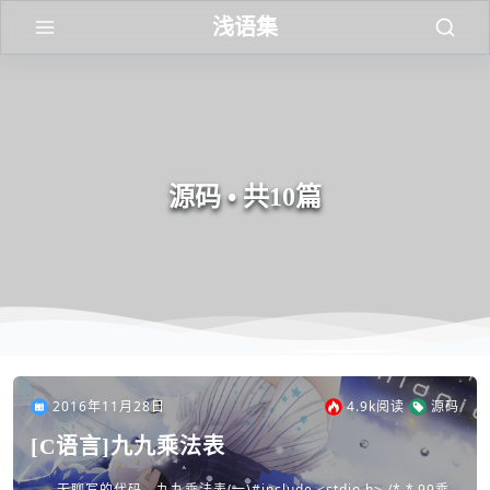
浅语集
源码 • 共10篇
2016年11月28日
4.9k
阅读
源码
[C语言]九九乘法表
无聊写的代码。九九乘法表(一)#include <stdio.h> /* * 99乘