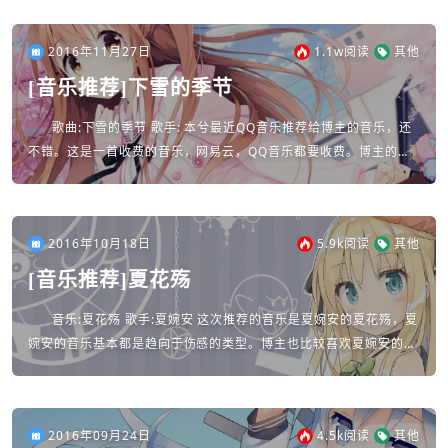
2016年11月27日
1.1w
阅读
其他
[音乐推荐]下雪的季节
歌曲:下雪的季节 歌手: 本兮最近QQ音乐推荐给博主的音乐，还
不错。这是一首收费的音乐，网易云，QQ音乐都要收费。博主的下
载工具给你准备好了下载地址:下雪的季节 - 本兮player id="4...
2016年10月18日
5.9k
阅读
其他
[音乐推荐]夏花殇
音乐:夏花殇 歌手:夏婉安 这次推荐的音乐是夏婉安的夏花殇，夏
婉安的音乐基本都是趋向于伤感的类型。博主也比较喜欢夏婉安的歌
曲。总体感觉不错。player url="http://stream.q...
2016年09月24日
4.5k
阅读
其他