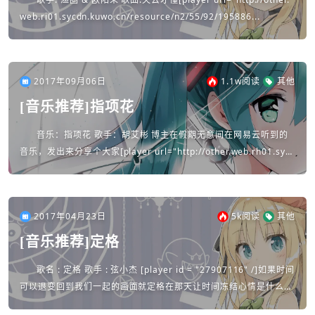
web.ri01.sycdn.kuwo.cn/resource/n2/55/92/195886...
2017年09月06日
1.1w
阅读
其他
[音乐推荐]指项花
音乐：指项花 歌手：胡艾彬 博主在假期无意间在网易云听到的
音乐，发出来分享个大家[player url="http://other.web.rh01.syc
dn.kuwo.cn/resource...
2017年04月23日
5k
阅读
其他
[音乐推荐]定格
歌名 : 定格 歌手 : 弦小杰 [player id = "27907116" /]如果时间
可以退变回到我们一起的画面就定格在那天让时间冻结心情是什么颜
色怎么却画不出呢天色灰蒙蒙的原来天空...