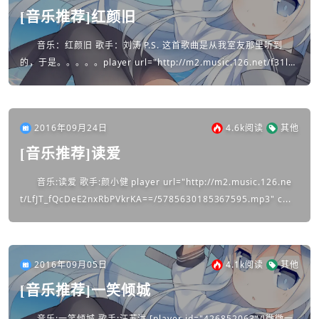
[音乐推荐]红颜旧
音乐：红颜旧 歌手：刘涛 P.S. 这首歌曲是从我室友那里听到
的，于是。。。。。player url="http://m2.music.126.net/f31lYd
L8qd5jRy-Pwe2tC...
2016年09月24日
4.6k
阅读
其他
[音乐推荐]读爱
音乐:读爱 歌手:颜小健 player url="http://m2.music.126.ne
t/LfJT_fQcDeE2nxRbPVkrKA==/5785630185367595.mp3" c...
2016年09月05日
4.1k
阅读
其他
[音乐推荐]一笑倾城
音乐:一笑倾城 歌手:汪苏泷 [player id="426852063"/]微微一