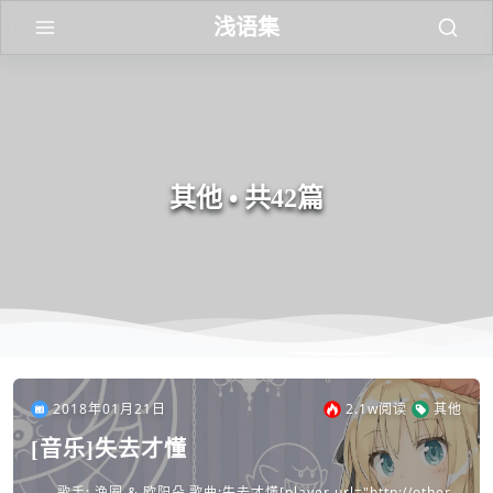
浅语集
其他 • 共42篇
2018年01月21日
2.1w
阅读
其他
[音乐]失去才懂
歌手: 渔圈 & 欧阳朵 歌曲:失去才懂[player url="http://other.