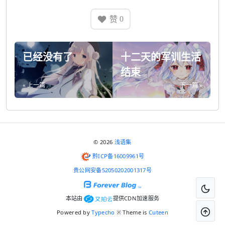
赞
0
已经没有了
十二天的军训生活
结束
« 上一篇
下一篇 »
© 2026
浅语集
黔ICP备16009961号
贵公网安备52050202001317号
本站由
提供CDN加速服务
Powered by
Typecho
※ Theme is
Cuteen