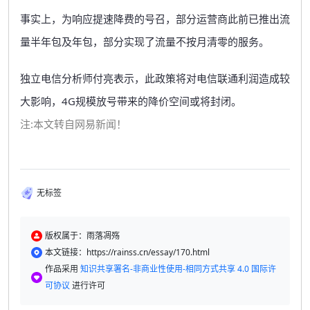
事实上，为响应提速降费的号召，部分运营商此前已推出流
量半年包及年包，部分实现了流量不按月清零的服务。
独立电信分析师付亮表示，此政策将对电信联通利润造成较
大影响，4G规模放号带来的降价空间或将封闭。
注:本文转自网易新闻！
无标签
版权属于：雨落凋殇
本文链接：https://rainss.cn/essay/170.html
作品采用
知识共享署名-非商业性使用-相同方式共享 4.0 国际许
可协议
进行许可