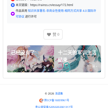
本文链接：https://rainss.cn/essay/172.html
作品采用
知识共享署名-非商业性使用-相同方式共享 4.0 国际许
可协议
进行许可
赞
0
已经没有了
十二天的军训生活
结束
« 上一篇
下一篇 »
© 2026
浅语集
黔ICP备16009961号
贵公网安备52050202001317号