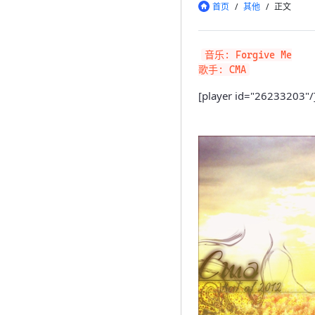
首页
/
其他
/
正文
音乐: Forgive Me

[player id="26233203"/