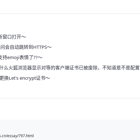
新窗口打开～
访问会自动跳转到HTTPS～
emoji表情了??～
不知道为什么火狐浏览器显示对等的客户端证书已被废除，不知道是不是配
Let's encrypt证书～
cn/essay/797.html