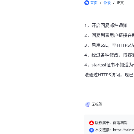
首页
/
杂谈
/
正文
1，开启回复邮件通知
2，回复列表用户链接在
3，启用SSL，非HTTPS
4，经过各种修改，博客支持
4，startssl证书
法通过HTTPS访问，现已更换
无标签
版权属于：雨落凋殇
本文链接：https://rainss.