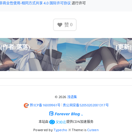
非商业性使用-相同方式共享 4.0 国际许可协议
进行许可
赞
0
-(作者:落落)
[更新
© 2026
浅语集
黔ICP备16009961号
贵公网安备52050202001317号
本站由
提供CDN加速服务
Powered by
Typecho
※ Theme is
Cuteen